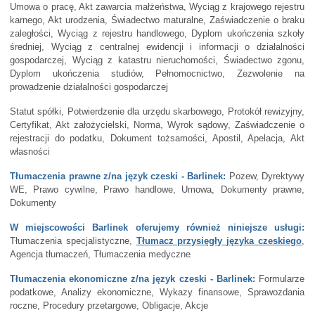
Umowa o pracę, Akt zawarcia małżeństwa, Wyciąg z krajowego rejestru
karnego, Akt urodzenia, Świadectwo maturalne, Zaświadczenie o braku
zaległości, Wyciąg z rejestru handlowego, Dyplom ukończenia szkoły
średniej, Wyciąg z centralnej ewidencji i informacji o działalności
gospodarczej, Wyciąg z katastru nieruchomości, Świadectwo zgonu,
Dyplom ukończenia studiów, Pełnomocnictwo, Zezwolenie na
prowadzenie działalności gospodarczej
Statut spółki, Potwierdzenie dla urzędu skarbowego, Protokół rewizyjny,
Certyfikat, Akt założycielski, Norma, Wyrok sądowy, Zaświadczenie o
rejestracji do podatku, Dokument tożsamości, Apostil, Apelacja, Akt
własności
Tłumaczenia prawne z/na język czeski - Barlinek:
Pozew, Dyrektywy
WE, Prawo cywilne, Prawo handlowe, Umowa, Dokumenty prawne,
Dokumenty
W miejscowości Barlinek oferujemy również niniejsze usługi:
Tłumaczenia specjalistyczne,
Tłumacz przysięgły języka czeskiego
,
Agencja tłumaczeń, Tłumaczenia medyczne
Tłumaczenia ekonomiczne z/na język czeski - Barlinek:
Formularze
podatkowe, Analizy ekonomiczne, Wykazy finansowe, Sprawozdania
roczne, Procedury przetargowe, Obligacje, Akcje