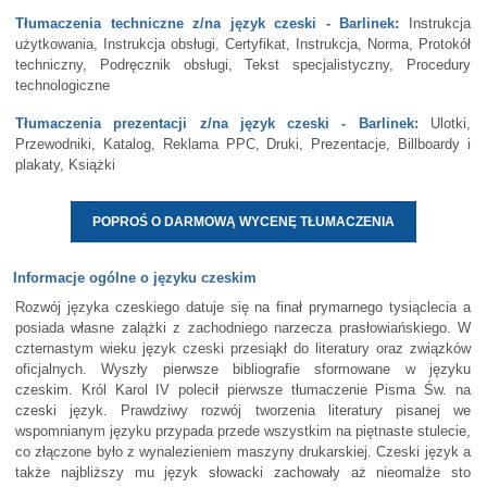
Tłumaczenia techniczne z/na język czeski - Barlinek:
Instrukcja
użytkowania, Instrukcja obsługi, Certyfikat, Instrukcja, Norma, Protokół
techniczny, Podręcznik obsługi, Tekst specjalistyczny, Procedury
technologiczne
Tłumaczenia prezentacji z/na język czeski - Barlinek:
Ulotki,
Przewodniki, Katalog, Reklama PPC, Druki, Prezentacje, Billboardy i
plakaty, Książki
POPROŚ O DARMOWĄ WYCENĘ TŁUMACZENIA
Informacje ogólne o języku czeskim
Rozwój języka czeskiego datuje się na finał prymarnego tysiąclecia a
posiada własne zalążki z zachodniego narzecza prasłowiańskiego. W
czternastym wieku język czeski przesiąkł do literatury oraz związków
oficjalnych. Wyszły pierwsze bibliografie sformowane w języku
czeskim. Król Karol IV polecił pierwsze tłumaczenie Pisma Św. na
czeski język. Prawdziwy rozwój tworzenia literatury pisanej we
wspomnianym języku przypada przede wszystkim na piętnaste stulecie,
co złączone było z wynalezieniem maszyny drukarskiej. Czeski język a
także najbliższy mu język słowacki zachowały aż nieomalże sto