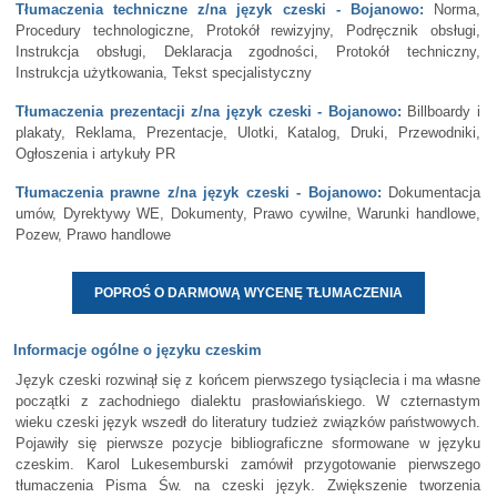
Tłumaczenia techniczne z/na język czeski - Bojanowo:
Norma,
Procedury technologiczne, Protokół rewizyjny, Podręcznik obsługi,
Instrukcja obsługi, Deklaracja zgodności, Protokół techniczny,
Instrukcja użytkowania, Tekst specjalistyczny
Tłumaczenia prezentacji z/na język czeski - Bojanowo:
Billboardy i
plakaty, Reklama, Prezentacje, Ulotki, Katalog, Druki, Przewodniki,
Ogłoszenia i artykuły PR
Tłumaczenia prawne z/na język czeski - Bojanowo:
Dokumentacja
umów, Dyrektywy WE, Dokumenty, Prawo cywilne, Warunki handlowe,
Pozew, Prawo handlowe
POPROŚ O DARMOWĄ WYCENĘ TŁUMACZENIA
Informacje ogólne o języku czeskim
Język czeski rozwinął się z końcem pierwszego tysiąclecia i ma własne
początki z zachodniego dialektu prasłowiańskiego. W czternastym
wieku czeski język wszedł do literatury tudzież związków państwowych.
Pojawiły się pierwsze pozycje bibliograficzne sformowane w języku
czeskim. Karol Lukesemburski zamówił przygotowanie pierwszego
tłumaczenia Pisma Św. na czeski język. Zwiększenie tworzenia