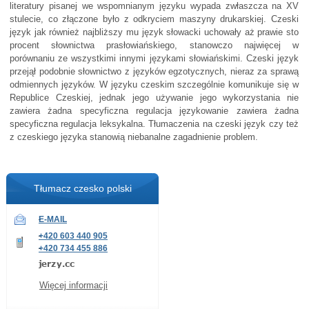
literatury pisanej we wspomnianym języku wypada zwłaszcza na XV
stulecie, co złączone było z odkryciem maszyny drukarskiej. Czeski
język jak również najbliższy mu język słowacki uchowały aż prawie sto
procent słownictwa prasłowiańskiego, stanowczo najwięcej w
porównaniu ze wszystkimi innymi językami słowiańskimi. Czeski język
przejął podobnie słownictwo z języków egzotycznych, nieraz za sprawą
odmiennych języków. W języku czeskim szczególnie komunikuje się w
Republice Czeskiej, jednak jego używanie jego wykorzystania nie
zawiera żadna specyficzna regulacja językowanie zawiera żadna
specyficzna regulacja leksykalna. Tłumaczenia na czeski język czy też
z czeskiego języka stanowią niebanalne zagadnienie problem.
Tłumacz czesko polski
E-MAIL
+420 603 440 905
+420 734 455 886
Więcej informacji