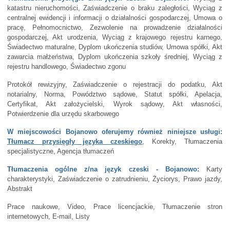
katastru nieruchomości, Zaświadczenie o braku zaległości, Wyciąg z
centralnej ewidencji i informacji o działalności gospodarczej, Umowa o
pracę, Pełnomocnictwo, Zezwolenie na prowadzenie działalności
gospodarczej, Akt urodzenia, Wyciąg z krajowego rejestru karnego,
Świadectwo maturalne, Dyplom ukończenia studiów, Umowa spółki, Akt
zawarcia małżeństwa, Dyplom ukończenia szkoły średniej, Wyciąg z
rejestru handlowego, Świadectwo zgonu
Protokół rewizyjny, Zaświadczenie o rejestracji do podatku, Akt
notarialny, Norma, Powództwo sądowe, Statut spółki, Apelacja,
Certyfikat, Akt założycielski, Wyrok sądowy, Akt własności,
Potwierdzenie dla urzędu skarbowego
W miejscowości Bojanowo oferujemy również niniejsze usługi:
Tłumacz przysięgły języka czeskiego
, Korekty, Tłumaczenia
specjalistyczne, Agencja tłumaczeń
Tłumaczenia ogólne z/na język czeski - Bojanowo:
Karty
charakterystyki, Zaświadczenie o zatrudnieniu, Życiorys, Prawo jazdy,
Abstrakt
Prace naukowe, Video, Prace licencjackie, Tłumaczenie stron
internetowych, E-mail, Listy