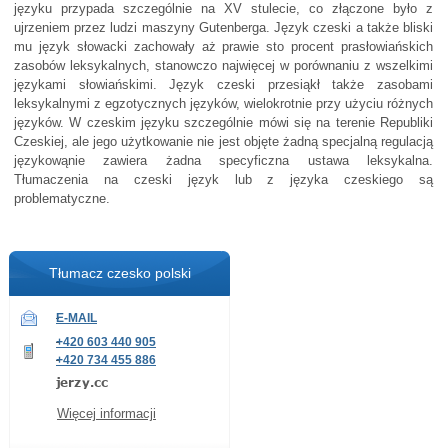
języku przypada szczególnie na XV stulecie, co złączone było z
ujrzeniem przez ludzi maszyny Gutenberga. Język czeski a także bliski
mu język słowacki zachowały aż prawie sto procent prasłowiańskich
zasobów leksykalnych, stanowczo najwięcej w porównaniu z wszelkimi
językami słowiańskimi. Język czeski przesiąkł także zasobami
leksykalnymi z egzotycznych języków, wielokrotnie przy użyciu różnych
języków. W czeskim języku szczególnie mówi się na terenie Republiki
Czeskiej, ale jego użytkowanie nie jest objęte żadną specjalną regulacją
językowąnie zawiera żadna specyficzna ustawa leksykalna.
Tłumaczenia na czeski język lub z języka czeskiego są
problematyczne.
Tłumacz czesko polski
E-MAIL
+420 603 440 905
+420 734 455 886
Więcej informacji