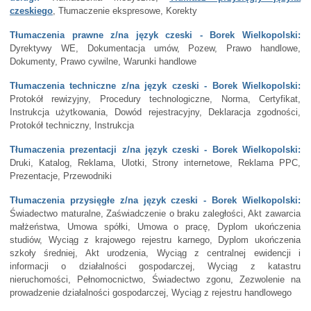
czeskiego
, Tłumaczenie ekspresowe, Korekty
Tłumaczenia prawne z/na język czeski - Borek Wielkopolski:
Dyrektywy WE, Dokumentacja umów, Pozew, Prawo handlowe,
Dokumenty, Prawo cywilne, Warunki handlowe
Tłumaczenia techniczne z/na język czeski - Borek Wielkopolski:
Protokół rewizyjny, Procedury technologiczne, Norma, Certyfikat,
Instrukcja użytkowania, Dowód rejestracyjny, Deklaracja zgodności,
Protokół techniczny, Instrukcja
Tłumaczenia prezentacji z/na język czeski - Borek Wielkopolski:
Druki, Katalog, Reklama, Ulotki, Strony internetowe, Reklama PPC,
Prezentacje, Przewodniki
Tłumaczenia przysięgłe z/na język czeski - Borek Wielkopolski:
Świadectwo maturalne, Zaświadczenie o braku zaległości, Akt zawarcia
małżeństwa, Umowa spółki, Umowa o pracę, Dyplom ukończenia
studiów, Wyciąg z krajowego rejestru karnego, Dyplom ukończenia
szkoły średniej, Akt urodzenia, Wyciąg z centralnej ewidencji i
informacji o działalności gospodarczej, Wyciąg z katastru
nieruchomości, Pełnomocnictwo, Świadectwo zgonu, Zezwolenie na
prowadzenie działalności gospodarczej, Wyciąg z rejestru handlowego