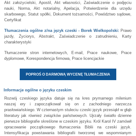
Akt założycielski, Apostil, Akt własności, Zaświadczenie o podjęciu
nauki, Norma, Akt notarialny, Apelacja, Potwierdzenie dla urzędu
skarbowego, Statut spółki, Dokument tożsamości, Powództwo sądowe,
Certyfikat
Tłumaczenia ogólne z/na język czeski - Borek Wielkopolski:
Prawo
jazdy, Życiorys, Abstrakt, Zaświadczenie o zatrudnieniu, Karty
charakterystyki
Tłumaczenie stron internetowych, E-mail, Prace naukowe, Prace
dyplomowe, Korespondencja firmowa, Prace licencjackie
POPROŚ O DARMOWĄ WYCENĘ TŁUMACZENIA
Informacje ogólne o języku czeskim
Rozwój czeskiego języka datuje się na kres prymarnego milenium
naszej ery i zapoczątkował się on z zachodniego narzecza
prasłowiańskiego. W czternastym stuleciu czeski język przesiąkł w głąb
literatury jak również związków państwowych. Ujrzały światło dzienne
pierwsze bibliografie skreślone w czeskim języku. Król Karol IV zamówił
opracowanie początkowego tłumaczenia Biblii na czeski język.
Intensyfikacja powstawania bibliografii tworzonej we wspomnianym