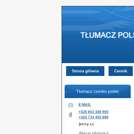
Strona główna
Cennik
Tłumacz czesko polski
E-MAIL
+420 603 440 905
+420 734 455 886
Więcej informacji