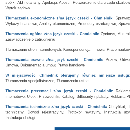
spółki, Akt notarialny, Apelacja, Apostil, Potwierdzenie dla urzędu skarbo
Wyrok sądowy
Tłumaczenia ekonomiczne z/na język czeski - Chmielnik:
Sprawozd
Wykazy finansowe, Analizy ekonomiczne, Procedury przetargowe, Sprawo
Tłumaczenia ogólne z/na język czeski - Chmielnik:
Życiorys, Abstrak
Zaświadczenie o zatrudnieniu
Tłumaczenie stron internetowych, Korespondencja firmowa, Prace naukowe
Tłumaczenia prawne z/na język czeski - Chmielnik:
Pozew, Odwoła
Umowa, Dokumentacja umów, Prawo handlowe
W miejscowości Chmielnik oferujemy również niniejsze usługi
Tłumaczenia specjalistyczne, Tłumaczenia ustne
Tłumaczenia prezentacji z/na język czeski - Chmielnik:
Reklama,
internetowe, Ulotki, Przewodniki, Katalog, Billboardy i plakaty, Reklama 
Tłumaczenia techniczne z/na język czeski - Chmielnik:
Certyfikat, 
techniczny, Dowód rejestracyjny, Protokół rewizyjny, Instrukcja uż
Instrukcja obsługi