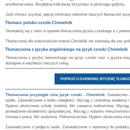
przetłumaczenia. Bezpłatną kalkulację otrzymasz w przeciągu godziny.
Jeśli chcesz uzyskać więcej informacji odnośnie naszych tłumaczeń przej
Tłumacz polsko czeski Chmielnik
Skontaktuj się z nami w sprawie tłumaczenia języka czeskiego a z pewn
Tłumaczenia dla mieszkańców miasta Chmielnik nie stanowią dla nas pro
Tłumaczenia z języka angielskiego na język czeski Chmielnik
Tłumaczenia z języka niemieckiego na język czeski oraz z języka rosy
dostępne w wachlarzu naszych usług.
POPROŚ O DARMOWĄ WYCENĘ TŁUMAC
Tłumaczenia przysięgłe z/na język czeski - Chmielnik:
Świadectwo z
spółki, Zaświadczenie o braku zaległości, Wyciąg z centralnej ewidencji i
Dyplom ukończenia szkoły średniej, Akt zawarcia małżeństwa, Wyciąg 
prowadzenie działalności gospodarczej, Wyciąg z katastru nieruchomości
Umowa o pracę, Akt urodzenia, Pełnomocnictwo, Dyplom ukończenia stu
Zaświadczenie o podjęciu nauki, Zaświadczenie o rejestracji do podatk