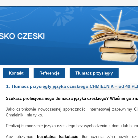
Kontakt
Referencje
Tłumacz przysięgły
1. Tłumacz przysięgły języka czeskiego CHMIELNIK – od 49 PL
Szukasz profesjonalnego tłumacza języka czeskiego? Właśnie go zna
Jako członkowie nowoczesnej społeczności internetowej zapewnimy Ci
Chmielnik i nie tylko.
Realizuj tłumaczenie języka czeskiego bez wychodzenia z domu lub biura
Aby otrzymać
bezpłatną kalkulację
tłumaczenia z/na język cze