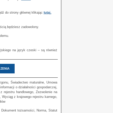
dź do strony głównej klikając
tutaj.
ością będziesz zadowolony.
blemu.
jskiego na język czeski – są również
ZENIA
gonu, Świadectwo maturalne, Umowa
 informacji o działalności gospodarczej,
z rejestru handlowego, Zezwolenie na
, Wyciąg z krajowego rejestru karnego,
diów
u, Dokument tożsamości, Norma, Statut