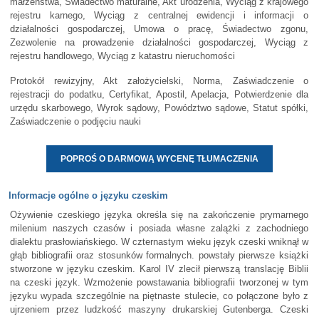
małżeństwa, Świadectwo maturalne, Akt urodzenia, Wyciąg z krajowego
rejestru karnego, Wyciąg z centralnej ewidencji i informacji o
działalności gospodarczej, Umowa o pracę, Świadectwo zgonu,
Zezwolenie na prowadzenie działalności gospodarczej, Wyciąg z
rejestru handlowego, Wyciąg z katastru nieruchomości
Protokół rewizyjny, Akt założycielski, Norma, Zaświadczenie o
rejestracji do podatku, Certyfikat, Apostil, Apelacja, Potwierdzenie dla
urzędu skarbowego, Wyrok sądowy, Powództwo sądowe, Statut spółki,
Zaświadczenie o podjęciu nauki
POPROŚ O DARMOWĄ WYCENĘ TŁUMACZENIA
Informacje ogólne o języku czeskim
Ożywienie czeskiego języka określa się na zakończenie prymarnego
milenium naszych czasów i posiada własne zalążki z zachodniego
dialektu prasłowiańskiego. W czternastym wieku język czeski wniknął w
głąb bibliografii oraz stosunków formalnych. powstały pierwsze książki
stworzone w języku czeskim. Karol IV zlecił pierwszą translację Biblii
na czeski język. Wzmożenie powstawania bibliografii tworzonej w tym
języku wypada szczególnie na piętnaste stulecie, co połączone było z
ujrzeniem przez ludzkość maszyny drukarskiej Gutenberga. Czeski