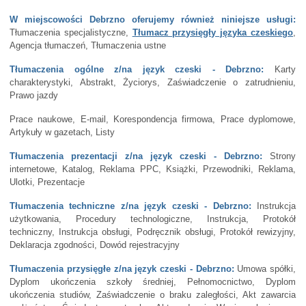
W miejscowości Debrzno oferujemy również niniejsze usługi:
Tłumaczenia specjalistyczne,
Tłumacz przysięgły języka czeskiego
,
Agencja tłumaczeń, Tłumaczenia ustne
Tłumaczenia ogólne z/na język czeski - Debrzno:
Karty
charakterystyki, Abstrakt, Życiorys, Zaświadczenie o zatrudnieniu,
Prawo jazdy
Prace naukowe, E-mail, Korespondencja firmowa, Prace dyplomowe,
Artykuły w gazetach, Listy
Tłumaczenia prezentacji z/na język czeski - Debrzno:
Strony
internetowe, Katalog, Reklama PPC, Książki, Przewodniki, Reklama,
Ulotki, Prezentacje
Tłumaczenia techniczne z/na język czeski - Debrzno:
Instrukcja
użytkowania, Procedury technologiczne, Instrukcja, Protokół
techniczny, Instrukcja obsługi, Podręcznik obsługi, Protokół rewizyjny,
Deklaracja zgodności, Dowód rejestracyjny
Tłumaczenia przysięgłe z/na język czeski - Debrzno:
Umowa spółki,
Dyplom ukończenia szkoły średniej, Pełnomocnictwo, Dyplom
ukończenia studiów, Zaświadczenie o braku zaległości, Akt zawarcia