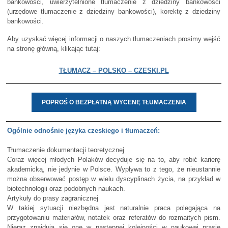
bankowości, uwierzytelnione tłumaczenie z dziedziny bankowości
(urzędowe tłumaczenie z dziedziny bankowości), korektę z dziedziny
bankowości.
Aby uzyskać więcej informacji o naszych tłumaczeniach prosimy wejść
na stronę główną, klikając tutaj:
TŁUMACZ – POLSKO – CZESKI.PL
POPROŚ O BEZPŁATNĄ WYCENĘ TŁUMACZENIA
Ogólnie odnośnie języka czeskiego i tłumaczeń:
Tłumaczenie dokumentacji teoretycznej
Coraz więcej młodych Polaków decyduje się na to, aby robić karierę
akademicką, nie jedynie w Polsce. Wypływa to z tego, że nieustannie
można obserwować postęp w wielu dyscyplinach życia, na przykład w
biotechnologii oraz podobnych naukach.
Artykuły do prasy zagranicznej
W takiej sytuacji niezbędna jest naturalnie praca polegająca na
przygotowaniu materiałów, notatek oraz referatów do rozmaitych pism.
Nieraz znajdują się one w następnej kolejności w naukowej prasie