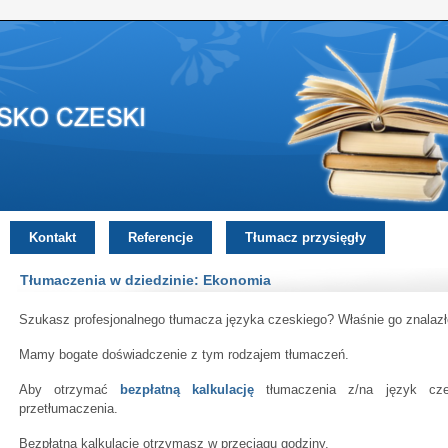
Kontakt
Referencje
Tłumacz przysięgły
Tłumaczenia w dziedzinie: Ekonomia
Szukasz profesjonalnego tłumacza języka czeskiego? Właśnie go znalazł
Mamy bogate doświadczenie z tym rodzajem tłumaczeń.
Aby otrzymać
bezpłatną kalkulację
tłumaczenia z/na język cze
przetłumaczenia.
Bezpłatną kalkulację otrzymasz w przeciągu godziny.