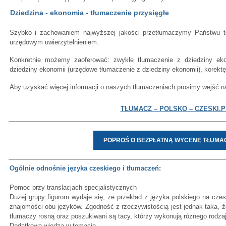
Dziedzina - ekonomia - tłumaczenie przysięgłe
Szybko i zachowaniem najwyższej jakości przetłumaczymy Państwu te
urzędowym uwierzytelnieniem.
Konkretnie możemy zaoferować: zwykłe tłumaczenie z dziedziny ekon
dziedziny ekonomii (urzędowe tłumaczenie z dziedziny ekonomii), korektę
Aby uzyskać więcej informacji o naszych tłumaczeniach prosimy wejść na s
TŁUMACZ – POLSKO – CZESKI.P
POPROŚ O BEZPŁATNĄ WYCENĘ TŁUMA
Ogólnie odnośnie języka czeskiego i tłumaczeń:
Pomoc przy translacjach specjalistycznych
Dużej grupy figurom wydaje się, że przekład z języka polskiego na czes
znajomości obu języków. Zgodność z rzeczywistością jest jednak taka, ż
tłumaczy rosną oraz poszukiwani są tacy, którzy wykonują różnego rodzaj
Dodatkowa wiedza w temacie