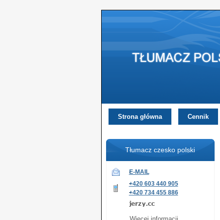
Strona główna
Cennik
Tłumacz czesko polski
E-MAIL
+420 603 440 905
+420 734 455 886
Więcej informacji