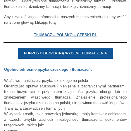
farmacji, uwierzytelnione tłumaczenie z dziedziny farmacji (urzędowe
tłumaczenie z dziedziny farmacji), korektę z dziedziny farmacji.
Aby uzyskać więcej informacji o naszych tłumaczeniach prosimy wejść
na stronę główną, klikając tutaj:
TŁUMACZ – POLSKO – CZESKI.PL
POPROŚ O BEZPŁATNĄ WYCENĘ TŁUMACZENIA
Ogólnie odnośnie języka czeskiego i tłumaczeń:
Właściwe translacje z języka czeskiego na polski
Organizując sprawy służbowe i pieniężne z zagranicznymi partnerami,
trzeba liczyć się z przymusem znajomości języka obcego lub ze
znalezieniem właściwego tłumacza. Znalezienie profesjonalnego
tłumacza z języka czeskiego na polski, nie powinno stanowić kłopotów.
Translacja zaświadczeń formalnych
W wypadku osób, jakie prowadzą jednostkę i mają kontakt z odbiorcami
z Czech, zwykle zachodzi niezbędność tłumaczenia dokumentów
urzędowych, takich jak:
• umowy,