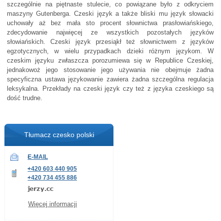
szczególnie na piętnaste stulecie, co powiązane było z odkryciem
maszyny Gutenberga. Czeski język a także bliski mu język słowacki
uchowały aż bez mała sto procent słownictwa prasłowiańskiego,
zdecydowanie najwięcej ze wszystkich pozostałych języków
słowiańskich. Czeski język przesiąkł też słownictwem z języków
egzotycznych, w wielu przypadkach dzieki różnym językom. W
czeskim języku zwłaszcza porozumiewa się w Republice Czeskiej,
jednakowoż jego stosowanie jego używania nie obejmuje żadna
specyficzna ustawa językowanie zawiera żadna szczególna regulacja
leksykalna. Przekłady na czeski język czy też z języka czeskiego są
dość trudne.
Tłumacz czesko polski
E-MAIL
+420 603 440 905
+420 734 455 886
Więcej informacji