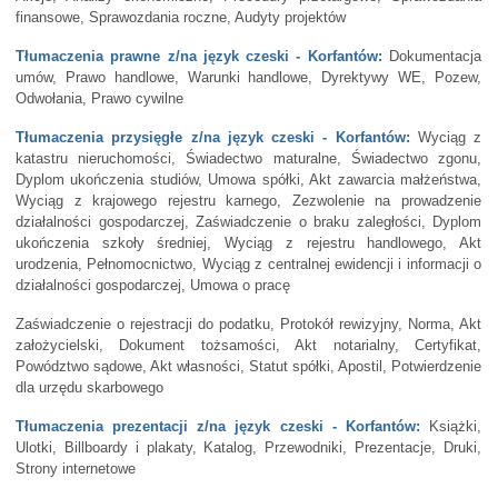
finansowe, Sprawozdania roczne, Audyty projektów
Tłumaczenia prawne z/na język czeski - Korfantów:
Dokumentacja
umów, Prawo handlowe, Warunki handlowe, Dyrektywy WE, Pozew,
Odwołania, Prawo cywilne
Tłumaczenia przysięgłe z/na język czeski - Korfantów:
Wyciąg z
katastru nieruchomości, Świadectwo maturalne, Świadectwo zgonu,
Dyplom ukończenia studiów, Umowa spółki, Akt zawarcia małżeństwa,
Wyciąg z krajowego rejestru karnego, Zezwolenie na prowadzenie
działalności gospodarczej, Zaświadczenie o braku zaległości, Dyplom
ukończenia szkoły średniej, Wyciąg z rejestru handlowego, Akt
urodzenia, Pełnomocnictwo, Wyciąg z centralnej ewidencji i informacji o
działalności gospodarczej, Umowa o pracę
Zaświadczenie o rejestracji do podatku, Protokół rewizyjny, Norma, Akt
założycielski, Dokument tożsamości, Akt notarialny, Certyfikat,
Powództwo sądowe, Akt własności, Statut spółki, Apostil, Potwierdzenie
dla urzędu skarbowego
Tłumaczenia prezentacji z/na język czeski - Korfantów:
Książki,
Ulotki, Billboardy i plakaty, Katalog, Przewodniki, Prezentacje, Druki,
Strony internetowe