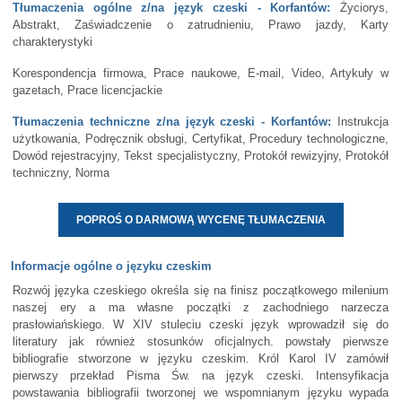
Tłumaczenia ogólne z/na język czeski - Korfantów:
Życiorys,
Abstrakt, Zaświadczenie o zatrudnieniu, Prawo jazdy, Karty
charakterystyki
Korespondencja firmowa, Prace naukowe, E-mail, Video, Artykuły w
gazetach, Prace licencjackie
Tłumaczenia techniczne z/na język czeski - Korfantów:
Instrukcja
użytkowania, Podręcznik obsługi, Certyfikat, Procedury technologiczne,
Dowód rejestracyjny, Tekst specjalistyczny, Protokół rewizyjny, Protokół
techniczny, Norma
POPROŚ O DARMOWĄ WYCENĘ TŁUMACZENIA
Informacje ogólne o języku czeskim
Rozwój języka czeskiego określa się na finisz początkowego milenium
naszej ery a ma własne początki z zachodniego narzecza
prasłowiańskiego. W XIV stuleciu czeski język wprowadził się do
literatury jak również stosunków oficjalnych. powstały pierwsze
bibliografie stworzone w języku czeskim. Król Karol IV zamówił
pierwszy przekład Pisma Św. na język czeski. Intensyfikacja
powstawania bibliografii tworzonej we wspomnianym języku wypada