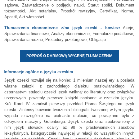
sądowe, Zaświadczenie o podjęciu nauki, Statut spółki, Dokument
tożsamości, Akt notarialny, Protokół rewizyjny, Certyfikat, Norma,
Apostil, Akt własności
Tłumaczenia ekonomiczne z/na język czeski - Łowicz:
Akcje,
Sprawozdania finansowe, Analizy ekonomiczne, Formularze podatkowe,
Sprawozdania roczne, Procedury przetargowe, Obligacje
POPROŚ O DARMOWĄ WYCENĘ TŁUMACZENIA
Informacje ogólne o języku czeskim
Język czeski rozwijał się na koniec 1 milenium naszej ery a posiada
własne zalążki z zachodniego dialektu prasłowiańskiego. W
czternastym stuleciu czeski język wniknął do literatury oraz związków
urzędowych. powstały pierwsze książki napisane w czeskim języku.
Król Karol IV zamówił pierwszy przekład Pisma Świętego na język
czeski. Zintensyfikowanie tworzenia bibliografii tworzonej w tym języku
wypada szczególnie na piętnaste stulecie, co powiązane było z
odkryciem maszyny Gutenberga. Język czeski oraz spokrewniony z
nim język słowacki ocaliły aż 98 % prasłowiańskich zasobów
leksykalnych, kategorycznie najwięcej w relacji do wszystkich innych