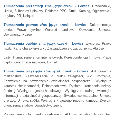
Tłumaczenia prezentacji z/na język czeski - Łowicz:
Przewodniki,
Ulotki, Billboardy i plakaty, Reklama PPC, Druki, Katalog, Ogłoszenia i
artykuły PR, Książki
Tłumaczenia prawne z/na język czeski - Łowicz:
Dokumentacja
umów, Prawo cywilne, Warunki handlowe, Odwołania, Umowa,
Dokumenty, Pozew
Tłumaczenia ogólne z/na język czeski - Łowicz:
Życiorys, Prawo
jazdy, Karty charakterystyki, Zaświadczenie o zatrudnieniu, Abstrakt
Listy, Tłumaczenie stron internetowych, Korespondencja firmowa, Prace
dyplomowe, Prace naukowe, E-mail
Tłumaczenia przysięgłe z/na język czeski - Łowicz:
Akt zawarcia
małżeństwa, Zaświadczenie o braku zaległości, Akt urodzenia,
Zezwolenie na prowadzenie działalności gospodarczej, Wyciąg z
katastru nieruchomości, Pełnomocnictwo, Dyplom ukończenia szkoły
średniej, Wyciąg z rejestru handlowego, Wyciąg z centralnej ewidencji i
informacji o działalności gospodarczej, Świadectwo maturalne, Umowa
o pracę, Umowa spółki, Wyciąg z krajowego rejestru karnego, Dyplom
ukończenia studiów, Świadectwo zgonu
Potwierdzenie dla urzędu skarbowego, Akt założycielski, Powództwo