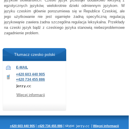
języków słowiańskich. Czeski język przesiąkł dodatkowo leksyką z
egzotycznych języków, wielokrotnie dzieki odmiennym językom. W
języku czeskim głównie porozumiewa się w Republice Czeskiej, ale
jego użytkowanie nie jest ogarnięte żadną specyficzną regulacją
językowąnie zawiera żadna szczególna regulacja leksykalna. Przekłady
na czeski język bądź z czeskiego języka stanowią niebezproblemowe
zagadnienie problem.
Tłumacz czesko polski
E-MAIL
+420 603 440 905
+420 734 455 886
Więcej informacji
|
|
skype:
|
+420 603 440 905
+420 734 455 886
Więcej informacji