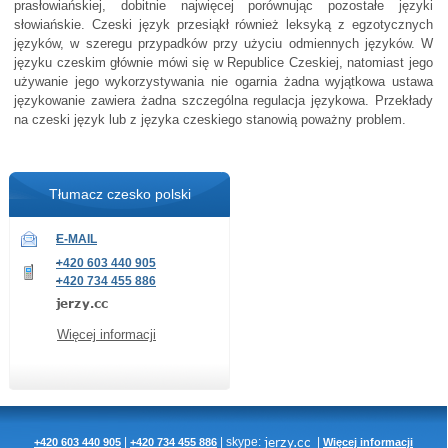
prasłowiańskiej, dobitnie najwięcej porównując pozostałe języki
słowiańskie. Czeski język przesiąkł również leksyką z egzotycznych
języków, w szeregu przypadków przy użyciu odmiennych języków. W
języku czeskim głównie mówi się w Republice Czeskiej, natomiast jego
używanie jego wykorzystywania nie ogarnia żadna wyjątkowa ustawa
językowanie zawiera żadna szczególna regulacja językowa. Przekłady
na czeski język lub z języka czeskiego stanowią poważny problem.
Tłumacz czesko polski
E-MAIL
+420 603 440 905
+420 734 455 886
Więcej informacji
|
|
skype:
|
+420 603 440 905
+420 734 455 886
Więcej informacji