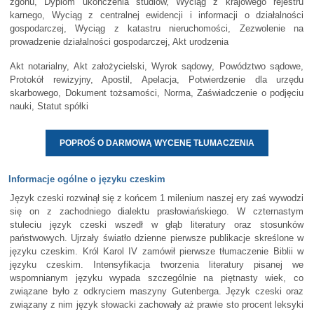
zgonu, Dyplom ukończenia studiów, Wyciąg z krajowego rejestru
karnego, Wyciąg z centralnej ewidencji i informacji o działalności
gospodarczej, Wyciąg z katastru nieruchomości, Zezwolenie na
prowadzenie działalności gospodarczej, Akt urodzenia
Akt notarialny, Akt założycielski, Wyrok sądowy, Powództwo sądowe,
Protokół rewizyjny, Apostil, Apelacja, Potwierdzenie dla urzędu
skarbowego, Dokument tożsamości, Norma, Zaświadczenie o podjęciu
nauki, Statut spółki
POPROŚ O DARMOWĄ WYCENĘ TŁUMACZENIA
Informacje ogólne o języku czeskim
Język czeski rozwinął się z końcem 1 milenium naszej ery zaś wywodzi
się on z zachodniego dialektu prasłowiańskiego. W czternastym
stuleciu język czeski wszedł w głąb literatury oraz stosunków
państwowych. Ujrzały światło dzienne pierwsze publikacje skreślone w
języku czeskim. Król Karol IV zamówił pierwsze tłumaczenie Biblii w
języku czeskim. Intensyfikacja tworzenia literatury pisanej we
wspomnianym języku wypada szczególnie na piętnasty wiek, co
związane było z odkryciem maszyny Gutenberga. Język czeski oraz
związany z nim język słowacki zachowały aż prawie sto procent leksyki