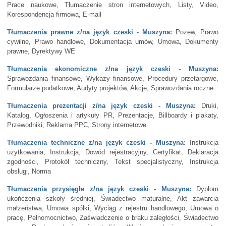
Prace naukowe, Tłumaczenie stron internetowych, Listy, Video,
Korespondencja firmowa, E-mail
Tłumaczenia prawne z/na język czeski - Muszyna:
Pozew, Prawo
cywilne, Prawo handlowe, Dokumentacja umów, Umowa, Dokumenty
prawne, Dyrektywy WE
Tłumaczenia ekonomiczne z/na język czeski - Muszyna:
Sprawozdania finansowe, Wykazy finansowe, Procedury przetargowe,
Formularze podatkowe, Audyty projektów, Akcje, Sprawozdania roczne
Tłumaczenia prezentacji z/na język czeski - Muszyna:
Druki,
Katalog, Ogłoszenia i artykuły PR, Prezentacje, Billboardy i plakaty,
Przewodniki, Reklama PPC, Strony internetowe
Tłumaczenia techniczne z/na język czeski - Muszyna:
Instrukcja
użytkowania, Instrukcja, Dowód rejestracyjny, Certyfikat, Deklaracja
zgodności, Protokół techniczny, Tekst specjalistyczny, Instrukcja
obsługi, Norma
Tłumaczenia przysięgłe z/na język czeski - Muszyna:
Dyplom
ukończenia szkoły średniej, Świadectwo maturalne, Akt zawarcia
małżeństwa, Umowa spółki, Wyciąg z rejestru handlowego, Umowa o
pracę, Pełnomocnictwo, Zaświadczenie o braku zaległości, Świadectwo