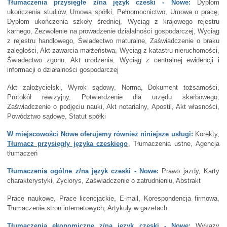
Tłumaczenia przysięgłe z/na język czeski - Nowe:
Dyplom
ukończenia studiów, Umowa spółki, Pełnomocnictwo, Umowa o pracę,
Dyplom ukończenia szkoły średniej, Wyciąg z krajowego rejestru
karnego, Zezwolenie na prowadzenie działalności gospodarczej, Wyciąg
z rejestru handlowego, Świadectwo maturalne, Zaświadczenie o braku
zaległości, Akt zawarcia małżeństwa, Wyciąg z katastru nieruchomości,
Świadectwo zgonu, Akt urodzenia, Wyciąg z centralnej ewidencji i
informacji o działalności gospodarczej
Akt założycielski, Wyrok sądowy, Norma, Dokument tożsamości,
Protokół rewizyjny, Potwierdzenie dla urzędu skarbowego,
Zaświadczenie o podjęciu nauki, Akt notarialny, Apostil, Akt własności,
Powództwo sądowe, Statut spółki
W miejscowości Nowe oferujemy również niniejsze usługi:
Korekty,
Tłumacz przysięgły języka czeskiego
, Tłumaczenia ustne, Agencja
tłumaczeń
Tłumaczenia ogólne z/na język czeski - Nowe:
Prawo jazdy, Karty
charakterystyki, Życiorys, Zaświadczenie o zatrudnieniu, Abstrakt
Prace naukowe, Prace licencjackie, E-mail, Korespondencja firmowa,
Tłumaczenie stron internetowych, Artykuły w gazetach
Tłumaczenia ekonomiczne z/na język czeski - Nowe:
Wykazy