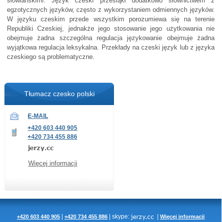
słowiańskimi. Język czeski przesiąkł dodatkowo słownictwem z
egzotycznych języków, często z wykorzystaniem odmiennych języków.
W języku czeskim przede wszystkim porozumiewa się na terenie
Republiki Czeskiej, jednakże jego stosowanie jego użytkowania nie
obejmuje żadna szczególna regulacja językowanie obejmuje żadna
wyjątkowa regulacja leksykalna. Przekłady na czeski język lub z języka
czeskiego są problematyczne.
Tłumacz czesko polski
E-MAIL
+420 603 440 905
+420 734 455 886
Więcej informacji
|
|
skype:
|
+420 603 440 905
+420 734 455 886
Więcej informacji