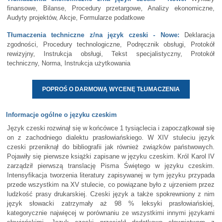
finansowe, Bilanse, Procedury przetargowe, Analizy ekonomiczne,
Audyty projektów, Akcje, Formularze podatkowe
Tłumaczenia techniczne z/na język czeski - Nowe:
Deklaracja
zgodności, Procedury technologiczne, Podręcznik obsługi, Protokół
rewizyjny, Instrukcja obsługi, Tekst specjalistyczny, Protokół
techniczny, Norma, Instrukcja użytkowania
POPROŚ O DARMOWĄ WYCENĘ TŁUMACZENIA
Informacje ogólne o języku czeskim
Język czeski rozwinął się w końcówce 1 tysiąclecia i zapoczątkował się
on z zachodniego dialektu prasłowiańskiego. W XIV stuleciu język
czeski przeniknął do bibliografii jak również związków państwowych.
Pojawiły się pierwsze książki zapisane w języku czeskim. Król Karol IV
zarządził pierwszą translację Pisma Świętego w języku czeskim.
Intensyfikacja tworzenia literatury zapisywanej w tym języku przypada
przede wszystkim na XV stulecie, co powiązane było z ujrzeniem przez
ludzkość prasy drukarskiej. Czeski język a także spokrewniony z nim
język słowacki zatrzymały aż 98 % leksyki prasłowiańskiej,
kategorycznie najwięcej w porównaniu ze wszystkimi innymi językami