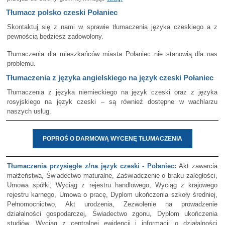
Tłumacz polsko czeski Połaniec
Skontaktuj się z nami w sprawie tłumaczenia języka czeskiego a z
pewnością będziesz zadowolony.
Tłumaczenia dla mieszkańców miasta Połaniec nie stanowią dla nas
problemu.
Tłumaczenia z języka angielskiego na język czeski Połaniec
Tłumaczenia z języka niemieckiego na język czeski oraz z języka
rosyjskiego na język czeski – są również dostępne w wachlarzu
naszych usług.
POPROŚ O DARMOWĄ WYCENĘ TŁUMACZENIA
Tłumaczenia przysięgłe z/na język czeski - Połaniec:
Akt zawarcia
małżeństwa, Świadectwo maturalne, Zaświadczenie o braku zaległości,
Umowa spółki, Wyciąg z rejestru handlowego, Wyciąg z krajowego
rejestru karnego, Umowa o pracę, Dyplom ukończenia szkoły średniej,
Pełnomocnictwo, Akt urodzenia, Zezwolenie na prowadzenie
działalności gospodarczej, Świadectwo zgonu, Dyplom ukończenia
studiów, Wyciąg z centralnej ewidencji i informacji o działalności