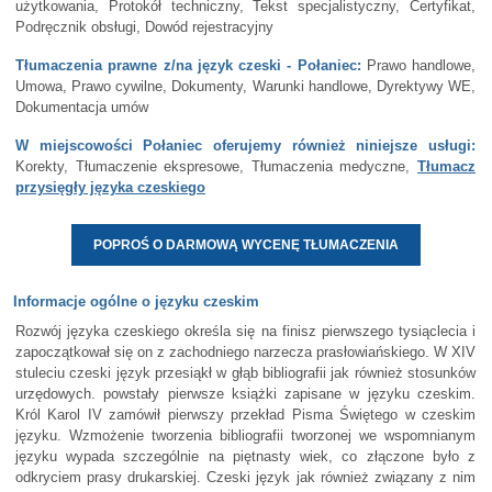
użytkowania, Protokół techniczny, Tekst specjalistyczny, Certyfikat,
Podręcznik obsługi, Dowód rejestracyjny
Tłumaczenia prawne z/na język czeski - Połaniec:
Prawo handlowe,
Umowa, Prawo cywilne, Dokumenty, Warunki handlowe, Dyrektywy WE,
Dokumentacja umów
W miejscowości Połaniec oferujemy również niniejsze usługi:
Korekty, Tłumaczenie ekspresowe, Tłumaczenia medyczne,
Tłumacz
przysięgły języka czeskiego
POPROŚ O DARMOWĄ WYCENĘ TŁUMACZENIA
Informacje ogólne o języku czeskim
Rozwój języka czeskiego określa się na finisz pierwszego tysiąclecia i
zapoczątkował się on z zachodniego narzecza prasłowiańskiego. W XIV
stuleciu czeski język przesiąkł w głąb bibliografii jak również stosunków
urzędowych. powstały pierwsze książki zapisane w języku czeskim.
Król Karol IV zamówił pierwszy przekład Pisma Świętego w czeskim
języku. Wzmożenie tworzenia bibliografii tworzonej we wspomnianym
języku wypada szczególnie na piętnasty wiek, co złączone było z
odkryciem prasy drukarskiej. Czeski język jak również związany z nim