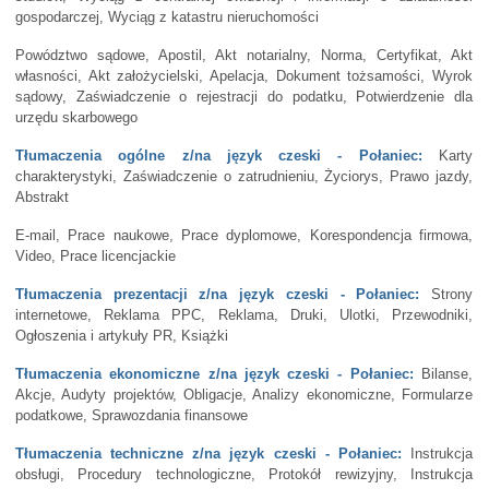
gospodarczej, Wyciąg z katastru nieruchomości
Powództwo sądowe, Apostil, Akt notarialny, Norma, Certyfikat, Akt
własności, Akt założycielski, Apelacja, Dokument tożsamości, Wyrok
sądowy, Zaświadczenie o rejestracji do podatku, Potwierdzenie dla
urzędu skarbowego
Tłumaczenia ogólne z/na język czeski - Połaniec:
Karty
charakterystyki, Zaświadczenie o zatrudnieniu, Życiorys, Prawo jazdy,
Abstrakt
E-mail, Prace naukowe, Prace dyplomowe, Korespondencja firmowa,
Video, Prace licencjackie
Tłumaczenia prezentacji z/na język czeski - Połaniec:
Strony
internetowe, Reklama PPC, Reklama, Druki, Ulotki, Przewodniki,
Ogłoszenia i artykuły PR, Książki
Tłumaczenia ekonomiczne z/na język czeski - Połaniec:
Bilanse,
Akcje, Audyty projektów, Obligacje, Analizy ekonomiczne, Formularze
podatkowe, Sprawozdania finansowe
Tłumaczenia techniczne z/na język czeski - Połaniec:
Instrukcja
obsługi, Procedury technologiczne, Protokół rewizyjny, Instrukcja