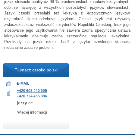
język słowacki ocaliły aż 98 % prasłowiańskich zasobów leksykalnych,
dobitnie najwięcej z wszystkich pozostałych języków słowiańskich.
Język czeski przesiąkł też leksyką z egzotycznych języków,
częstokroć dzieki odrębnym językom. Czeski język jest używany
zwłaszcza przez większość rezydentów Republiki Czeskiej, lecz jego
stosowanie jego użytkowania nie zawiera żadna specyficzna ustawa
leksykalnanie obejmuje żadna szczególna regulacja leksykalna.
Przekłady na język czeski bądź z języka czeskiego stanowią
niebanalne zadanie problem.
Tłumacz czesko polski
E-MAIL
+420 603 440 905
+420 734 455 886
Więcej informacji