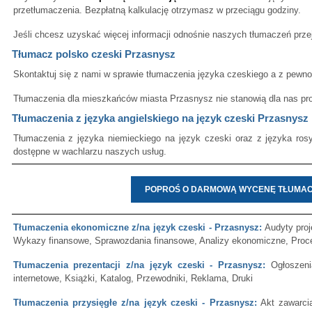
przetłumaczenia. Bezpłatną kalkulację otrzymasz w przeciągu godziny.
Jeśli chcesz uzyskać więcej informacji odnośnie naszych tłumaczeń przej
Tłumacz polsko czeski Przasnysz
Skontaktuj się z nami w sprawie tłumaczenia języka czeskiego a z pewn
Tłumaczenia dla mieszkańców miasta Przasnysz nie stanowią dla nas pr
Tłumaczenia z języka angielskiego na język czeski Przasnysz
Tłumaczenia z języka niemieckiego na język czeski oraz z języka rosy
dostępne w wachlarzu naszych usług.
POPROŚ O DARMOWĄ WYCENĘ TŁUMAC
Tłumaczenia ekonomiczne z/na język czeski - Przasnysz:
Audyty proj
Wykazy finansowe, Sprawozdania finansowe, Analizy ekonomiczne, Proc
Tłumaczenia prezentacji z/na język czeski - Przasnysz:
Ogłoszenia
internetowe, Książki, Katalog, Przewodniki, Reklama, Druki
Tłumaczenia przysięgłe z/na język czeski - Przasnysz:
Akt zawarci