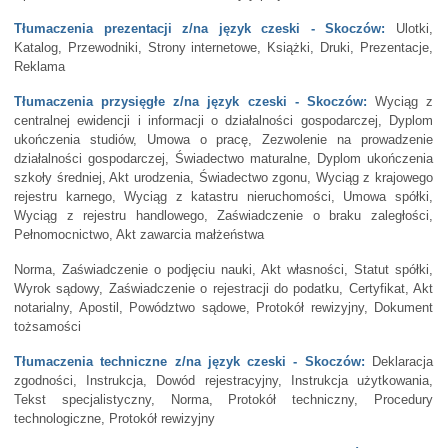
Tłumaczenia prezentacji z/na język czeski - Skoczów:
Ulotki,
Katalog, Przewodniki, Strony internetowe, Książki, Druki, Prezentacje,
Reklama
Tłumaczenia przysięgłe z/na język czeski - Skoczów:
Wyciąg z
centralnej ewidencji i informacji o działalności gospodarczej, Dyplom
ukończenia studiów, Umowa o pracę, Zezwolenie na prowadzenie
działalności gospodarczej, Świadectwo maturalne, Dyplom ukończenia
szkoły średniej, Akt urodzenia, Świadectwo zgonu, Wyciąg z krajowego
rejestru karnego, Wyciąg z katastru nieruchomości, Umowa spółki,
Wyciąg z rejestru handlowego, Zaświadczenie o braku zaległości,
Pełnomocnictwo, Akt zawarcia małżeństwa
Norma, Zaświadczenie o podjęciu nauki, Akt własności, Statut spółki,
Wyrok sądowy, Zaświadczenie o rejestracji do podatku, Certyfikat, Akt
notarialny, Apostil, Powództwo sądowe, Protokół rewizyjny, Dokument
tożsamości
Tłumaczenia techniczne z/na język czeski - Skoczów:
Deklaracja
zgodności, Instrukcja, Dowód rejestracyjny, Instrukcja użytkowania,
Tekst specjalistyczny, Norma, Protokół techniczny, Procedury
technologiczne, Protokół rewizyjny