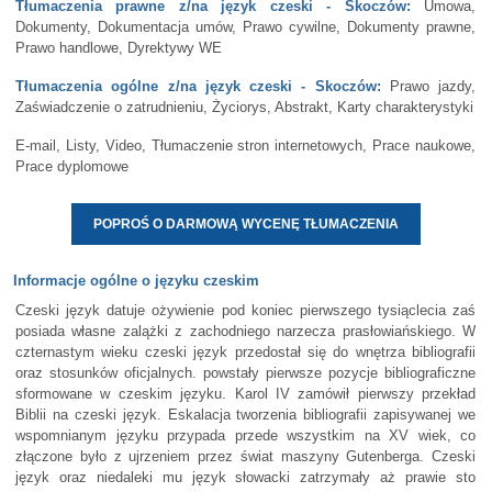
Tłumaczenia prawne z/na język czeski - Skoczów:
Umowa,
Dokumenty, Dokumentacja umów, Prawo cywilne, Dokumenty prawne,
Prawo handlowe, Dyrektywy WE
Tłumaczenia ogólne z/na język czeski - Skoczów:
Prawo jazdy,
Zaświadczenie o zatrudnieniu, Życiorys, Abstrakt, Karty charakterystyki
E-mail, Listy, Video, Tłumaczenie stron internetowych, Prace naukowe,
Prace dyplomowe
POPROŚ O DARMOWĄ WYCENĘ TŁUMACZENIA
Informacje ogólne o języku czeskim
Czeski język datuje ożywienie pod koniec pierwszego tysiąclecia zaś
posiada własne zalążki z zachodniego narzecza prasłowiańskiego. W
czternastym wieku czeski język przedostał się do wnętrza bibliografii
oraz stosunków oficjalnych. powstały pierwsze pozycje bibliograficzne
sformowane w czeskim języku. Karol IV zamówił pierwszy przekład
Biblii na czeski język. Eskalacja tworzenia bibliografii zapisywanej we
wspomnianym języku przypada przede wszystkim na XV wiek, co
złączone było z ujrzeniem przez świat maszyny Gutenberga. Czeski
język oraz niedaleki mu język słowacki zatrzymały aż prawie sto