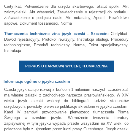
Certyfikat, Potwierdzenie dla urzędu skarbowego, Statut spółki, Akt
założycielski, Akt własności, Zaświadczenie o rejestracji do podatku,
Zaświadczenie o podjęciu nauki, Akt notarialny, Apostil, Powództwo
sądowe, Dokument tożsamości, Norma
Tłumaczenia techniczne z/na język czeski - Szczecin:
Certyfikat,
Dowód rejestracyjny, Protokół rewizyjny, Instrukcja obsługi, Procedury
technologiczne, Protokół techniczny, Norma, Tekst specjalistyczny,
Instrukcja
POPROŚ O DARMOWĄ WYCENĘ TŁUMACZENIA
Informacje ogólne o języku czeskim
Czeski język datuje rozwój z końcem 1 milenium naszych czasów zaś
ma własne zalążki z zachodniego narzecza prasłowiańskiego. W XIV
wieku język czeski wniknął do bibliografii tudzież stosunków
urzędowych. powstały pierwsze publikacje skreślone w języku czeskim.
Karol IV zamówił przygotowanie pierwszego tłumaczenia Pisma
Świętego w czeskim języku. Wzmożenie tworzenia literatury
zapisywanej w tym języku wypada przede wszystkim na XV wiek, co
połączone było z ujrzeniem przez ludzi prasy Gutenberga. Język czeski