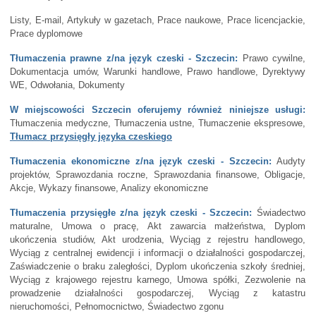
Listy, E-mail, Artykuły w gazetach, Prace naukowe, Prace licencjackie,
Prace dyplomowe
Tłumaczenia prawne z/na język czeski - Szczecin:
Prawo cywilne,
Dokumentacja umów, Warunki handlowe, Prawo handlowe, Dyrektywy
WE, Odwołania, Dokumenty
W miejscowości Szczecin oferujemy również niniejsze usługi:
Tłumaczenia medyczne, Tłumaczenia ustne, Tłumaczenie ekspresowe,
Tłumacz przysięgły języka czeskiego
Tłumaczenia ekonomiczne z/na język czeski - Szczecin:
Audyty
projektów, Sprawozdania roczne, Sprawozdania finansowe, Obligacje,
Akcje, Wykazy finansowe, Analizy ekonomiczne
Tłumaczenia przysięgłe z/na język czeski - Szczecin:
Świadectwo
maturalne, Umowa o pracę, Akt zawarcia małżeństwa, Dyplom
ukończenia studiów, Akt urodzenia, Wyciąg z rejestru handlowego,
Wyciąg z centralnej ewidencji i informacji o działalności gospodarczej,
Zaświadczenie o braku zaległości, Dyplom ukończenia szkoły średniej,
Wyciąg z krajowego rejestru karnego, Umowa spółki, Zezwolenie na
prowadzenie działalności gospodarczej, Wyciąg z katastru
nieruchomości, Pełnomocnictwo, Świadectwo zgonu