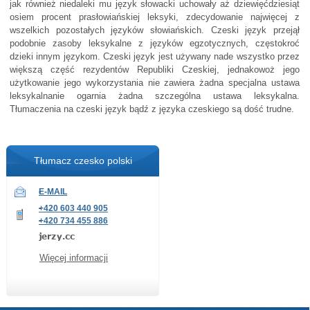
jak również niedaleki mu język słowacki uchowały aż dziewięćdziesiąt
osiem procent prasłowiańskiej leksyki, zdecydowanie najwięcej z
wszelkich pozostałych języków słowiańskich. Czeski język przejął
podobnie zasoby leksykalne z języków egzotycznych, częstokroć
dzieki innym językom. Czeski język jest używany nade wszystko przez
większą część rezydentów Republiki Czeskiej, jednakowoż jego
użytkowanie jego wykorzystania nie zawiera żadna specjalna ustawa
leksykalnanie ogarnia żadna szczególna ustawa leksykalna.
Tłumaczenia na czeski język bądź z języka czeskiego są dość trudne.
Tłumacz czesko polski
E-MAIL
+420 603 440 905
+420 734 455 886
Więcej informacji