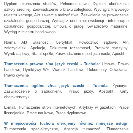
Dyplom ukończenia studiów, Pełnomocnictwo, Dyplom ukończenia
szkoły średniej, Zaświadczenie o braku zaległości, Wyciąg z krajowego
rejestru karnego, Akt zawarcia małżeństwa, Zezwolenie na prowadzenie
działalności gospodarczej, Wyciąg z centralnej ewidencji i informacji o
działalności gospodarczej, Umowa o pracę, Świadectwo maturalne,
Wyciąg z rejestru handlowego
Norma, Akt własności, Certyfikat, Powództwo sądowe, Akt
założycielski, Apelacja, Dokument tożsamości, Protokół rewizyjny,
Wyrok sądowy, Statut spółki, Zaświadczenie o podjęciu nauki, Apostil
Tłumaczenia prawne z/na język czeski - Tuchola:
Umowa, Prawo
handlowe, Dyrektywy WE, Warunki handlowe, Dokumenty, Odwołania,
Prawo cywilne
Tłumaczenia ogólne z/na język czeski - Tuchola:
Życiorys,
Zaświadczenie o zatrudnieniu, Prawo jazdy, Abstrakt, Karty
charakterystyki
E-mail, Tłumaczenie stron internetowych, Artykuły w gazetach, Prace
licencjackie, Prace naukowe, Prace dyplomowe
W miejscowości Tuchola oferujemy również niniejsze usługi:
Tłumaczenia specjalistyczne, Agencja tłumaczeń, Tłumaczenie