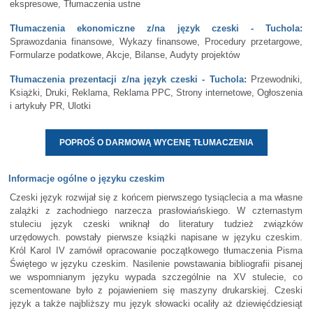
ekspresowe, Tłumaczenia ustne
Tłumaczenia ekonomiczne z/na język czeski - Tuchola:
Sprawozdania finansowe, Wykazy finansowe, Procedury przetargowe,
Formularze podatkowe, Akcje, Bilanse, Audyty projektów
Tłumaczenia prezentacji z/na język czeski - Tuchola:
Przewodniki,
Książki, Druki, Reklama, Reklama PPC, Strony internetowe, Ogłoszenia
i artykuły PR, Ulotki
POPROŚ O DARMOWĄ WYCENĘ TŁUMACZENIA
Informacje ogólne o języku czeskim
Czeski język rozwijał się z końcem pierwszego tysiąclecia a ma własne
zalążki z zachodniego narzecza prasłowiańskiego. W czternastym
stuleciu język czeski wniknął do literatury tudzież związków
urzędowych. powstały pierwsze książki napisane w języku czeskim.
Król Karol IV zamówił opracowanie początkowego tłumaczenia Pisma
Świętego w języku czeskim. Nasilenie powstawania bibliografii pisanej
we wspomnianym języku wypada szczególnie na XV stulecie, co
scementowane było z pojawieniem się maszyny drukarskiej. Czeski
język a także najbliższy mu język słowacki ocaliły aż dziewięćdziesiąt