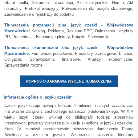
Statut spółki, Dokument tożsamości, Akt założycielski, Norma, Akt
notarialny, Protokół rewizyjny, Potwierdzenie dla urzędu skarbowego,
Zaświadczenie o rejestracji do podatku
Tłumaczenia prezentacji z/na język czeski - Województwo
Mazowieckie:
Katalog, Reklama, Reklama PPC, Ogłoszenia i artykuły
PR, Prezentacje, Billboardy i plakaty, Książki, Przewodniki
Tłumaczenia ekonomiczne z/na język czeski - Województwo
Mazowieckie:
Formularze podatkowe, Procedury przetargowe, Bilanse,
Obligacje, Sprawozdania finansowe, Analizy ekonomiczne,
Sprawozdania roczne
POPROŚ O DARMOWĄ WYCENĘ TŁUMACZENIA
Informacje ogólne o języku czeskim
Czeski język datuje rozwój z końcem 1 milenium naszych czasów zaś
ma własne zalążki z zachodniego narzecza prasłowiańskiego. W XIV
wieku język czeski wniknął do bibliografii tudzież stosunków
urzędowych. powstały pierwsze publikacje skreślone w języku czeskim.
Karol IV zamówił przygotowanie pierwszego tłumaczenia Pisma
Świętego w czeskim języku. Wzmożenie tworzenia literatury