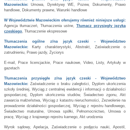
Mazowieckie:
Umowa, Dyrektywy WE, Pozew, Dokumenty, Prawo
handlowe, Dokumenty prawne, Warunki handlowe
W Województwie Mazowieckim oferujemy również niniejsze usługi:
Agencja tłumaczeń, Tłumaczenia ustne,
Tłumacz przysięgły języka
czeskiego
, Tłumaczenie ekspresowe
Tłumaczenia ogólne z/na język czeski - Województwo
Mazowieckie:
Karty charakterystyki, Abstrakt, Zaświadczenie o
zatrudnieniu, Prawo jazdy, Życiorys
E-mail, Prace licencjackie, Prace naukowe, Video, Listy, Artykuły w
gazetach
Tłumaczenia przysięgłe z/na język czeski - Województwo
Mazowieckie:
Zaświadczenie o braku zaległości, Dyplom ukończenia
szkoły średniej, Wyciąg z centralnej ewidencji i informacji o działalności
gospodarczej, Dyplom ukończenia studiów, Świadectwo zgonu, Akt
zawarcia małżeństwa, Wyciąg z katastru nieruchomości, Zezwolenie na
prowadzenie działalności gospodarczej, Wyciąg z rejestru handlowego,
Świadectwo maturalne, Umowa spółki, Pełnomocnictwo, Umowa o
pracę, Wyciąg z krajowego rejestru karnego, Akt urodzenia
Wyrok sądowy, Apelacja, Zaświadczenie o podjęciu nauki, Apostil,