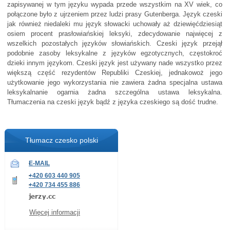
zapisywanej w tym języku wypada przede wszystkim na XV wiek, co
połączone było z ujrzeniem przez ludzi prasy Gutenberga. Język czeski
jak również niedaleki mu język słowacki uchowały aż dziewięćdziesiąt
osiem procent prasłowiańskiej leksyki, zdecydowanie najwięcej z
wszelkich pozostałych języków słowiańskich. Czeski język przejął
podobnie zasoby leksykalne z języków egzotycznych, częstokroć
dzieki innym językom. Czeski język jest używany nade wszystko przez
większą część rezydentów Republiki Czeskiej, jednakowoż jego
użytkowanie jego wykorzystania nie zawiera żadna specjalna ustawa
leksykalnanie ogarnia żadna szczególna ustawa leksykalna.
Tłumaczenia na czeski język bądź z języka czeskiego są dość trudne.
Tłumacz czesko polski
E-MAIL
+420 603 440 905
+420 734 455 886
Więcej informacji