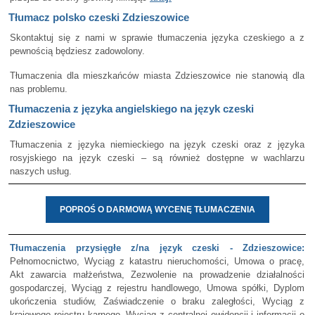
Tłumacz polsko czeski Zdzieszowice
Skontaktuj się z nami w sprawie tłumaczenia języka czeskiego a z
pewnością będziesz zadowolony.
Tłumaczenia dla mieszkańców miasta Zdzieszowice nie stanowią dla
nas problemu.
Tłumaczenia z języka angielskiego na język czeski
Zdzieszowice
Tłumaczenia z języka niemieckiego na język czeski oraz z języka
rosyjskiego na język czeski – są również dostępne w wachlarzu
naszych usług.
POPROŚ O DARMOWĄ WYCENĘ TŁUMACZENIA
Tłumaczenia przysięgłe z/na język czeski - Zdzieszowice:
Pełnomocnictwo, Wyciąg z katastru nieruchomości, Umowa o pracę,
Akt zawarcia małżeństwa, Zezwolenie na prowadzenie działalności
gospodarczej, Wyciąg z rejestru handlowego, Umowa spółki, Dyplom
ukończenia studiów, Zaświadczenie o braku zaległości, Wyciąg z
krajowego rejestru karnego, Wyciąg z centralnej ewidencji i informacji o